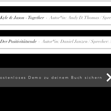
Kyle & Jason - Together
Autor*in: Andy D. Thomas / Spr
er Positivitätscode
Autor*in: Daniel Janzen / Sprecher:
ostenloses Demo zu deinem Buch sichern