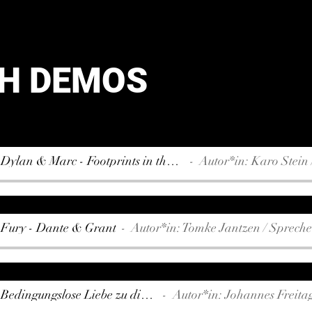
H DEMOS
Hörbuchdemo - Dylan & Marc - Footprints in the sand
Autor*in: Karo Stein / 
Fury - Dante & Grant
Autor*in: Tomke Jantzen / Sprech
Hörbuchdemo - Bedingungslose Liebe zu dir selbst
Autor*in: Johannes Freitag / S