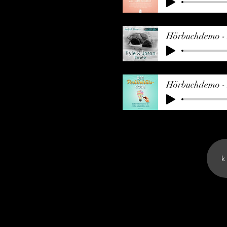
Hörbuchdemo - 
Hörbuchdemo - D
k